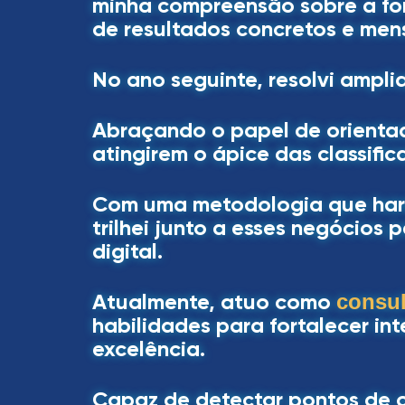
minha compreensão sobre a fo
de resultados concretos e men
No ano seguinte, resolvi ampli
Abraçando o papel de orientad
atingirem o ápice das classifi
Com uma metodologia que harmo
trilhei junto a esses negócios
digital.
Atualmente, atuo como
consu
habilidades para fortalecer i
excelência.
Capaz de detectar pontos de o