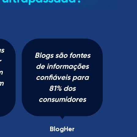
s
Blogs são fontes
r
de informações
m
confiáveis para
m
81% dos
consumidores
BlogHer