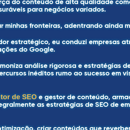
rça do conteúdo de alta qualidade com
suráveis para negócios variados.
ar minhas fronteiras, adentrando ainda 
or estratégico, eu conduzi empresas atr
cações do Google.
niza análise rigorosa e estratégias d
 percursos inéditos rumo ao sucesso em v
e gestor de conteúdo, arma
ltor de SEO
ntegralmente as estratégias de SEO de 
timização, criar conteúdos que reverbe