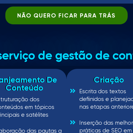
NÃO QUERO FICAR PARA TRÁS
serviço de gestão de con
lanjeamento De
Criação
Conteúdo
Escrita dos textos
defiinidos e planeja
struturação dos
nas etapas anterior
onteúdos em tópicos
incipais e satélites
Inserção das melho
práticas de SEO em
laboração das pautas a