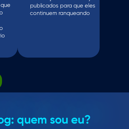
 que
publicados para que eles
o
continuem ranqueando
o
io
log: quem sou eu?