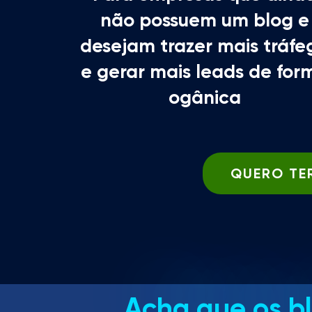
não possuem um blog e
desejam trazer mais tráfe
e gerar mais leads de for
ogânica
QUERO TER
Acha que os b