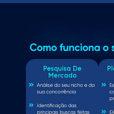
Como funciona o 
Pesquisa De
P
Mercado
Análise do seu nicho e da
E
sua concorrência
c
pr
Identificação das
principais buscas feitas
E