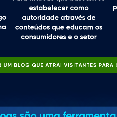
p
estabelecer como
go
autoridade através de
ma
conteúdos que educam os
consumidores e o setor
 UM BLOG QUE ATRAI VISITANTES PARA 
logs são uma ferramenta