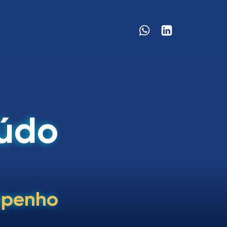
eúdo
mpenho